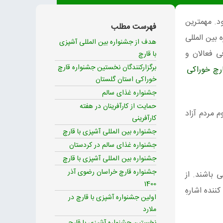
غذای سالم) در تاریخ 28 لغایت 30 آذرماه 1402 برگزار میشود. مهمترین
فهرست مطلب
بین‌ المللی
هدف از جشنواره بین‌ المللی آشپزی
ی فعالان و
با قارچ
برگزارکنندگان نخستین جشنواره قارچ
ارچ خوراکی
خوراکی استان گلستان
جشنواره غذای سالم
حمایت از کارآفرینان در هفته
 میگردد. بازدید برای عموم مردم آزاد
کارآفرینی
جشنواره بین‌ المللی آشپزی با قارچ
جشنواره غذای سالم در کردستان
جشنواره بین‌ المللی آشپزی با قارچ
جشنواره قارچ خراسان رضوی آذر
 باشند. از
1400
نده اشارهِ
اولین جشنواره آشپزی با قارچ در
ملارد