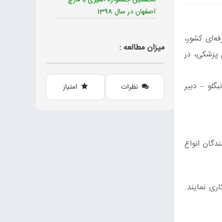
نخستین جشنواره آشپزی با قارچ
اصفهان در سال 1398
ه‌ای کشور،
میزان مطالعه :
 پزشکی، در
– 01732369271 و یا همراه 09113751558 (مهرزاد جانبگلو – دبیر
نظرات
امتیاز
ندگان انواع
ری نمایند.