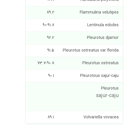
4.2-8.7
89.2
Flammulina velutipes
17.6
90-91.8
Lentinula edodes
13-17
92.2
Pleurotus djamor
25.0
91.5
Pleurotus ostreatus var florida
27.0
73.7-90.8
Pleurotus ostreatus
10.5-30.4
90.1
Pleurotous sajur-caju
Pleurotus
sajur-caju
26.6
25.9
89.1
Volvariella vovacea