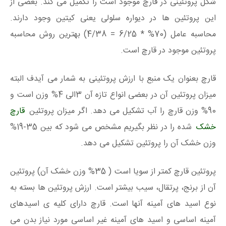
شکل پروتئینی در قارچ موجود است را تکمیل می کند. بعضی از
این پروتئین ها در دیواره سلولی یعنی کیتین وجود دارند.
محاسبه عامل (70% * 6/25 = 4/38) بهترین روش محاسبه
پروتئین موجود در قارچ است.
قارچ بعنوان یک منبع با ارزش پروتئینی به شمار می آیدف البته
میزان پروتئین آن در بعضی انواع تازه آن 3الی 4% وزن است و
90% وزن قارچ را آب تشکیل می دهد. اگر میزان پروتئین
قارچ
خشک
شده را در نظر بگیریم مشخص می شود که بین 35-19%
وزن خشک آن را پروتئین تشکیل می دهد.
پروتئین قارچ کمتر از سویا است ( 35% وزن خشک آن) پروتئین
آن از برنج، پرتقال، سیب بیشتر است. ارزش پروتئین ها بسته به
نوع اسید های آمینه آنها است. قارچ دارای کلیه ی اسیدهای
آمینه اساسی و اسید های آمینه غیر اساسی مورد نیاز بدن می