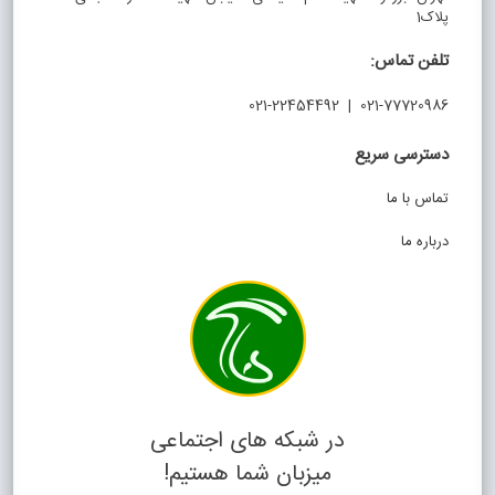
پلاک1
تلفن تماس:
021-77720986 | 021-22454492
دسترسی سریع
تماس با ما
درباره ما
در شبکه های اجتماعی
میزبان شما هستیم!