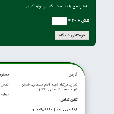
لطفا پاسخ را به عدد انگلیسی وارد کنید:
شش + 20 =
آدرس :
دسترس
تهران، بزرگراه شهید قاسم سلیمانی، خیابان
تماس با
شهید محمدرضا عبادی، پلاک1
درباره م
تلفن تماس:
021-77720986 | 021-22454492