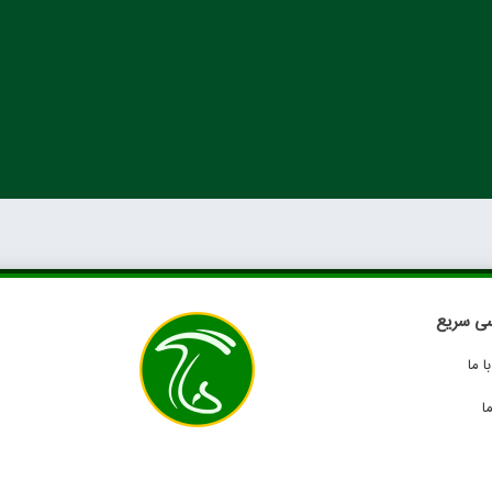
ی سریع
 ما
ا