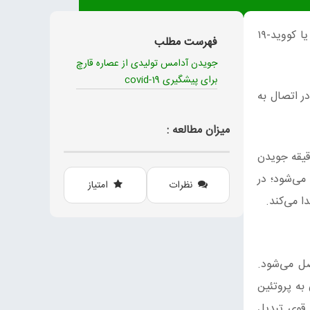
می‌تواند از افراد در برابر بیماری کرونا یا کووید-۱۹
فهرست مطلب
جویدن آدامس تولیدی از عصاره قارچ
برای پیشگیری covid-19
ر اتصال به
میزان مطالعه :
ام‌شده جویدن آدامس حاکی از این است. کیتوزان موجود در آدامس تولیدشده از عصاره قارچ پس از ۳۰ دقیقه جویدن
 می‌شود؛ در
نظرات
امتیاز
ا می‌کند.
روی سطح سلول مخاطی متصل می‌شود.
به پروتئین
 قوی تبدیل