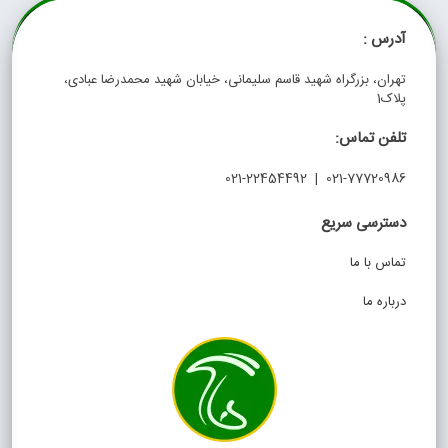
آدرس :
تهران، بزرگراه شهید قاسم سلیمانی، خیابان شهید محمدرضا عبادی،
پلاک1
تلفن تماس:
021-77720986 | 021-22454492
دسترسی سریع
تماس با ما
درباره ما