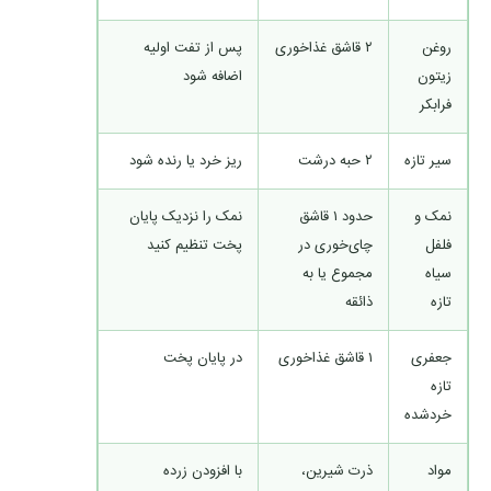
روغن
۲ قاشق غذاخوری
پس از تفت اولیه
زیتون
اضافه شود
فرابکر
سیر تازه
۲ حبه درشت
ریز خرد یا رنده شود
نمک و
حدود ۱ قاشق
نمک را نزدیک پایان
فلفل
چای‌خوری در
پخت تنظیم کنید
سیاه
مجموع یا به
تازه
ذائقه
جعفری
۱ قاشق غذاخوری
در پایان پخت
تازه
خردشده
مواد
ذرت شیرین،
با افزودن زرده