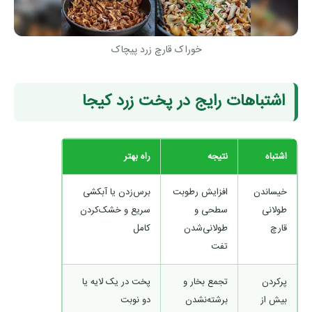
خوراک قارچ زرد پیچاک
اشتباهات رایج در پخت زرد کیجا
اشتباه
نتیجه
راه بهتر
خیساندن
افزایش رطوبت
برس‌زدن یا آبکشی
طولانی
سطحی و
سریع و خشک‌کردن
قارچ
طولانی‌شدن
کامل
تفت
پرکردن
تجمع بخار و
پخت در یک لایه یا
بیش از
برشته‌نشدن
دو نوبت