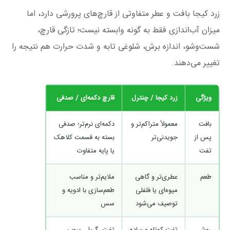
زرد کیجا بافت و عطر متفاوتی از قارچ‌های پرورشی دارد، اما
میزان آب‌اندازی فقط به گونه وابسته نیست؛ تازگی قارچ،
شست‌وشو، اندازه برش، شلوغی تابه و شدت حرارت هم نتیجه را
تغییر می‌دهند.
ویژگی
زرد کیجا / چنترل
قارچ دکمه‌ای / صدفی
بافت
معمولاً متراکم‌تر و
دکمه‌ای نرم‌تر؛ صدفی
پس از
جویدنی‌تر
بسته به قسمت کلاهک
تفت
یا پایه متفاوت
طعم
عطری‌تر و گاهی
ملایم‌تر و مناسب
میوه‌ای یا فلفلی
طعم‌سازی با ادویه و
توصیف می‌شود
سس
روش
تفت کوتاه و ساده
تفت، گریل، سوپ،