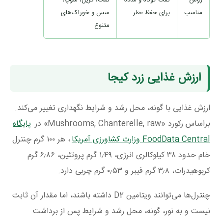
مناسب
برای حفظ عطر
سس و خوراک‌های
متنوع
ارزش غذایی زرد کیجا
ارزش غذایی با گونه، محل رشد و شرایط نگهداری تغییر می‌کند.
براساس رکورد «Mushrooms, Chanterelle, raw» در
پایگاه
FoodData Central وزارت کشاورزی آمریکا
، هر ۱۰۰ گرم چنترل
خام حدود ۳۸ کیلوکالری انرژی، ۱٫۴۹ گرم پروتئین، ۶٫۸۶ گرم
کربوهیدرات، ۳٫۸ گرم فیبر و ۰٫۵۳ گرم چربی دارد.
چنترل‌ها می‌توانند ویتامین D2 داشته باشند، اما مقدار آن ثابت
نیست و به نور، گونه، محل رشد و شرایط پس از برداشت