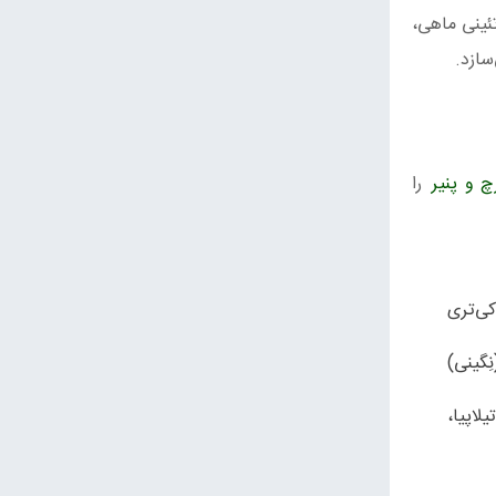
تئینی ماهی،
سازد.
 و پنیر
را
کی‌تری
ِگینی)
لاپیا،