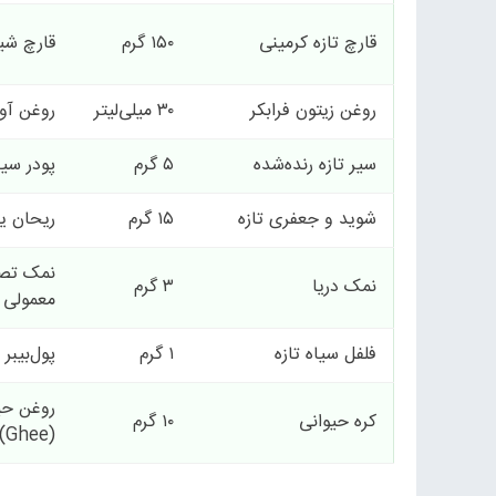
قارچ تازه کرمینی
۱۵۰ گرم
قارچ شی
روغن زیتون فرابکر
۳۰ میلی‌لیتر
روغن آوو
سیر تازه رنده‌شده
۵ گرم
پودر سیر (۱ گ
شوید و جعفری تازه
۱۵ گرم
ریحان ی
نمک تصف
نمک دریا
۳ گرم
معمولی
فلفل سیاه تازه
۱ گرم
پول‌بیبر
روغن حی
کره حیوانی
۱۰ گرم
(Ghee)