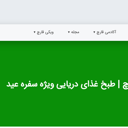
آکادمی قارچ
مجله
ویکی قارچ
چ | طبخ غذای دریایی ویژه سفره عید