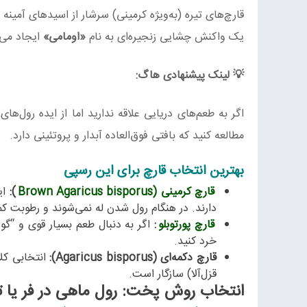
قارچ‌های تیره (به‌ویژه کرمینی) سرشار از اسیدهای آمینه 
یک واکنش چشایی زنجیره‌ای به نام
«اومامی
»
ایجاد می‌ک
💡
لینک
پیشنهادی
هاگ
:
اگر به طعم‌های دریایی علاقه ندارید اما از ایده رول‌های
مطالعه کنید که بافتی فوق‌العاده آبدار و پروتئینی دارد.
بهترین انتخاب قارچ برای این رسپی
قارچ کرمینی (
Brown Agaricus bisporus
):
ای
دارند. در هنگام رول شدن له نمی‌شوند و رطوبت کم
قارچ پورتوبلو
:
اگر به دنبال طعم بسیار قوی و “گو
خرد کنید.
قارچ دکمه‌ای (
Agaricus bisporus
):
انتخابی کلا
قزل‌آلا) سازگار است.
انتخاب روش پخت: رول ماهی در فر یا تا