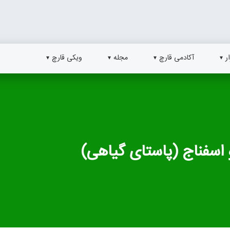
ر
آکادمی قارچ
مجله
ویکی قارچ
 اسفناج (پاستای گیاهی)