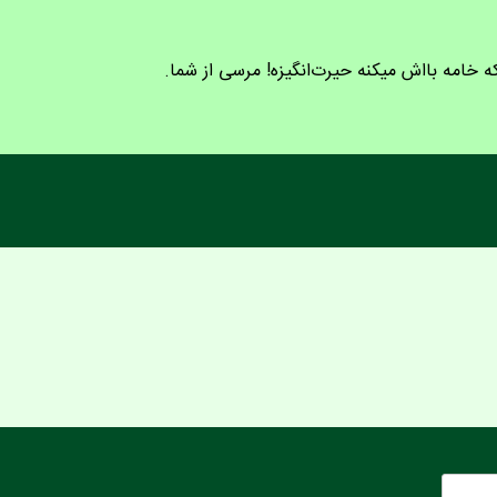
ه خامه بااش میکنه حیرت‌انگیزه! مرسی از شما.