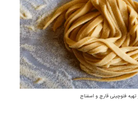
 تهیه فتوچینی قارچ و اسفناج