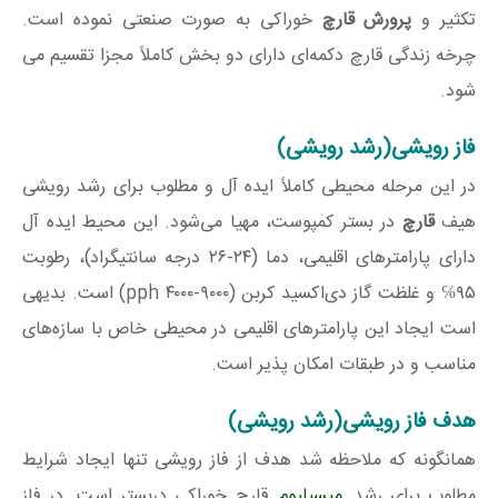
تکثیر و
پرورش قارچ
خوراکی به صورت صنعتی نموده است.
چرخه زندگی قارچ دکمه‌ای دارای دو بخش کاملاً مجزا تقسیم می
شود.
فاز رویشی(رشد رویشی)
در این مرحله محیطی کاملاً ایده آل و مطلوب برای رشد رویشی
هیف
قارچ
در بستر کمپوست، مهیا می‌شود. این محیط ایده آل
دارای پارامترهای اقلیمی، دما (۲۴-۲۶ درجه سانتیگراد)، رطوبت
۹۵℅ و غلظت گاز دی‌اکسید کربن (۹۰۰۰-۴۰۰۰ pph) است. بدیهی
است ایجاد این پارامترهای اقلیمی در محیطی خاص با سازه‌های
مناسب و در طبقات امکان پذیر است.
هدف فاز رویشی(رشد رویشی)
همانگونه که ملاحظه شد هدف از فاز رویشی تنها ایجاد شرایط
مطلوب برای رشد
میسیلیوم
قارچ خوراکی دربستر است. در فاز