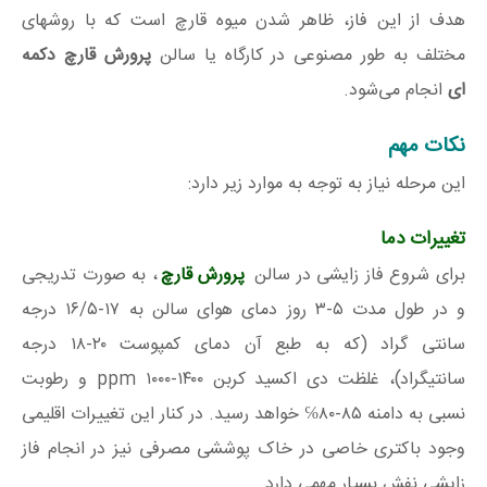
هدف از این فاز، ظاهر شدن میوه قارچ است که با روشهای
مختلف به طور مصنوعی در کارگاه یا سالن
پرورش قارچ دکمه‌
ای
انجام می‌شود.
نکات مهم
این مرحله نیاز به توجه به موارد زیر دارد:
تغییرات دما
برای شروع فاز زایشی در سالن
پرورش قارچ
، به صورت تدریجی
و در طول مدت ۵-۳ روز دمای هوای سالن به ۱۷-۱۶/۵ درجه
سانتی گراد (که به طبع آن دمای کمپوست ۲۰-۱۸ درجه
سانتیگراد)، غلظت دی اکسید کربن ۱۴۰۰-۱۰۰۰ ppm و رطوبت
نسبی به دامنه ۸۵-۸۰℅ خواهد رسید. در کنار این تغییرات اقلیمی
وجود باکتری خاصی در خاک پوششی مصرفی نیز در انجام فاز
زایشی نفش بسیار مهمی دارد.