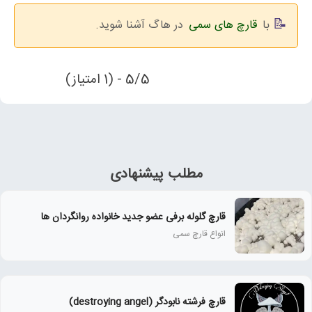
با
قارچ های سمی
در هاگ آشنا شوید.
5/5 - (1 امتیاز)
مطلب پیشنهادی
قارچ گلوله برفی عضو جدید خانواده روانگردان ها
انواع قارچ سمی
قارچ فرشته نابودگر (destroying angel)