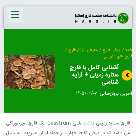
Ski
t
conten
خانه
/
ویکی قارچ
/
معرفی انواع قارچ
/
قارچ‌ های دارویی
آشنایی کامل با قارچ
ستاره زمینی + آرایه
شناسی
آخرین بروزرسانی:
۱۴۰۵/۰۲/۰۷
قارچ ستاره زمینی با نام علمی Geastrum یک قارچ غیرخوراکی
می باشد که در برخی نقاط جهان، از جمله ایران میروید. به دلیل