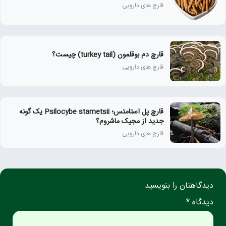
قارچ‌ های دارویی
قارچ دم بوقلمون (turkey tail) چیست؟
قارچ‌ های دارویی
قارچ پل استامتس؛ Psilocybe stametsii یک گونه
جدید از مجیک ماشروم؟
قارچ‌ های دارویی
دیدگاهتان را بنویسید
دیدگاه *