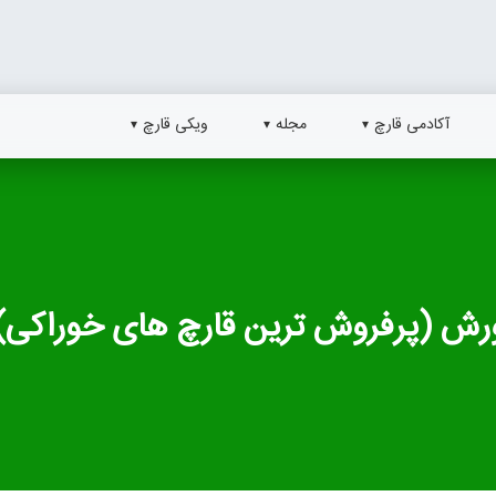
آکادمی قارچ
مجله
ویکی قارچ
رورش (پرفروش ترین قارچ های خوراکی)