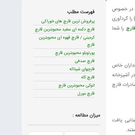
ری در خصوص
فهرست مطلب
را گردآوری
پرفروش ترین قارچ های خوراکی
قارچ
را شما
قارچ دکمه ای سفید محبوبترین قارچ
کرمینی / قارچ قهوه ای محبوبترین
قارچ
پورتوبلو محبوبترین قارچ
قارچ صدفی
فداران خاص
قارچهای شیتاکه
ر آشپزخانه
قارچ کاه
ادرات قارچ
انوکی محبوبترین قارچ
قارچ مورل
میزان مطالعه :
غذایی یافت
تند.