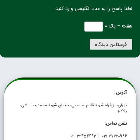
لطفا پاسخ را به عدد انگلیسی وارد کنید:
هفت − یک =
آدرس :
تهران، بزرگراه شهید قاسم سلیمانی، خیابان شهید محمدرضا عبادی،
پلاک1
تلفن تماس:
021-77720986 | 021-22454492