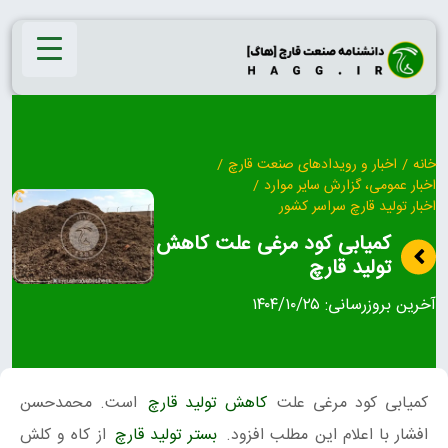
Ski
t
conten
خانه
/
اخبار و رویدادهای صنعت قارچ
/
اخبار عمومی، گزارش سایر موارد
/
اخبار تولید قارچ سراسر کشور
کمیابی کود مرغی علت کاهش
تولید قارچ
آخرین بروزرسانی:
۱۴۰۴/۱۰/۲۵
کمیابی کود مرغی علت
کاهش تولید قارچ
است. محمدحسن
افشار با اعلام این مطلب افزود.
بستر تولید قارچ
از کاه و کلش