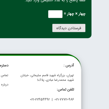
لطفا پاسخ را به عدد انگلیسی وارد کنید:
چهار × چهار =
آدرس :
دسترس
تهران، بزرگراه شهید قاسم سلیمانی، خیابان
تماس با
شهید محمدرضا عبادی، پلاک1
درباره م
تلفن تماس:
021-77720986 | 021-22454492