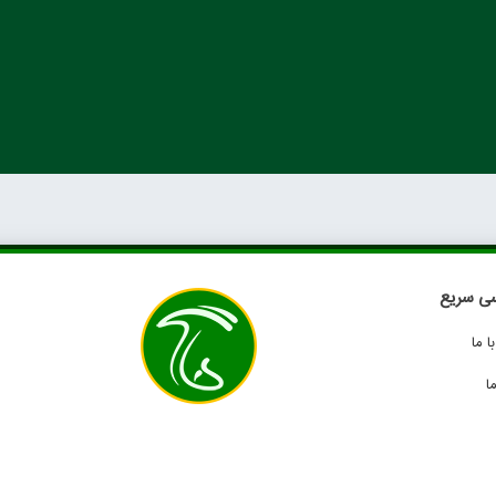
ی سریع
 ما
ا