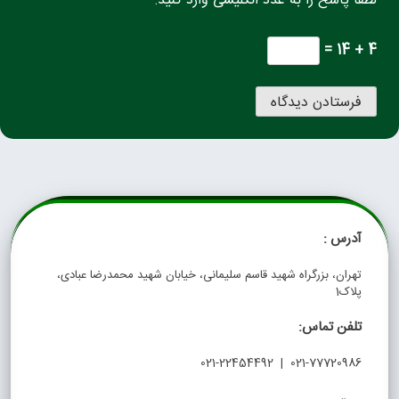
لطفا پاسخ را به عدد انگلیسی وارد کنید:
4 + 14 =
آدرس :
تهران، بزرگراه شهید قاسم سلیمانی، خیابان شهید محمدرضا عبادی،
پلاک1
تلفن تماس:
021-77720986 | 021-22454492