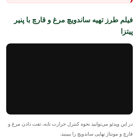
فیلم طرز تهیه ساندویچ مرغ و قارچ با پنیر
پیتزا
در این ویدئو می‌توانید نحوه کنترل حرارت تابه، تفت دادن مرغ و
قارچ و مونتاژ نهایی ساندویچ را ببینید.