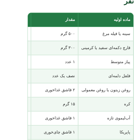
نفر
ماده اولیه
مقدار
توضیح
سینه یا فیله مرغ
۵۰۰ گرم
به نوارهای تقریب
قارچ دکمه‌ای سفید یا کرمینی
۳۰۰ گرم
با ضخامت چهار تا
پیاز متوسط
۱ عدد
خلالی یا نگینی خ
فلفل دلمه‌ای
نصف یک عدد
اختیاری؛ بهتر اس
روغن زیتون یا روغن معمولی
۲ قاشق غذاخوری
برای مزه‌دار کر
کره
۱۵ گرم
برای تفت دادن ق
آب‌لیموی تازه
۱ قاشق غذاخوری
برای مزه‌دار کر
پاپریکا
۱ قاشق چای‌خوری
پاپریکای دودی ع