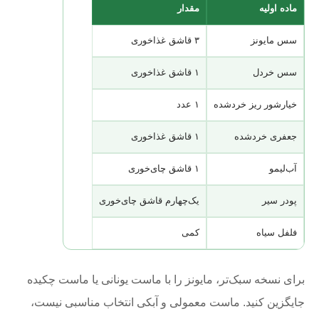
ماده اولیه
مقدار
سس مایونز
۳ قاشق غذاخوری
سس خردل
۱ قاشق غذاخوری
خیارشور ریز خردشده
۱ عدد
جعفری خردشده
۱ قاشق غذاخوری
آب‌لیمو
۱ قاشق چای‌خوری
پودر سیر
یک‌چهارم قاشق چای‌خوری
فلفل سیاه
کمی
برای نسخه سبک‌تر، مایونز را با ماست یونانی یا ماست چکیده
جایگزین کنید. ماست معمولی و آبکی انتخاب مناسبی نیست،