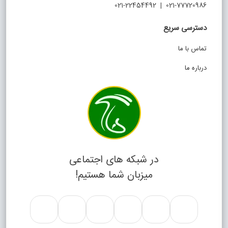
021-77720986 | 021-22454492
دسترسی سریع
تماس با ما
درباره ما
در شبکه های اجتماعی
میزبان شما هستیم!