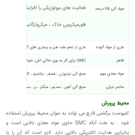
فعالیت های بیولوژیکی را افزایش می دهد .
مواد آلی 65 درصد
فلورمیکروبی خاک ، میکروارگانیسم مفید دخی
عاری از مواد آلوده
عاری از تخم علف هرز و بیماری های گیاهی
ظاهر
SMC برای کار به بوی خاکی اش، خوشایند است و به راحتی فراهم و با خاک مخلوط می گردد.
مواد مغذی مهم
منبع آلی نیتروژن ، فسفر ، پتاسیم ، کلسیم و سولفور
عناصر جزئی
منبع آلی آهن ، سدیم ، منگنز ، بر ، مس و روی
محیط پرورش
کمپوست برگشتی قارچ می تواند به عنوان محیط پرورش استفاده
شود . به علت آنکه SMC حاوی مولد مغذی بالایی است و
بنابراین هدایت الکتریکی بالایی دارد. لازم است که آن را با