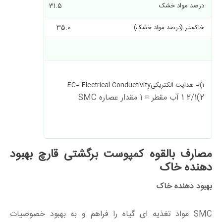
درصد مواد خشک 31.5
بر (B ) 37
خاکستر (درصد مواد خشک) 35.0
مس ( Cn ) 46
روی ( Zn ) 273
1)= هدایت الکتریکیEC= Electrical Conductivity
2)2/1 1 آب مقطر = 1 مقدار عصاره SMC
مصارف بالقوه کمپوست برگشتی قارچ بهبود
دهنده خاک
بهبود دهنده خاک
SMC مواد تغذیه ای گیاه را فراهم و به بهبود خصوصیات