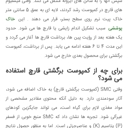
سپس آنها را به سالن های ایزوله منتقل می کنند. وقتی میسلیوم
های قارچ در کمپوست رشد کردند، لایه ای به عمق 5 سانتی متر
خاک پیت نرم روی سطح بستر، قرار می دهند . این
خاک
پوششی
سبب تشکیل اندام زایشی یا قارچ ها می شود. حدود
یک هفته بعد از رؤیت پین ها، برداشت قارچ ها آغاز می گردد و
این مدت 4 تا 6 هفته ادامه می یابد. پس از برداشت، کمپوست
برگشتی برای محصول بعدی خارج می شود.
برای چه از کمپوست برگشتی قارچ استفاده
می شود؟
وقتی SMC (کمپوست برگشتی قارچ) به خاک اضافه می شود،
آثار سودمندی دارد. به دلیل آنکه محتوی مقادیر مشخصی از
مواد مغذی لازم برای گیاه است، می تواند جایگزین کودهای
غیرآلی شود. تجربه ها نشان داد که SMC منبع خوبی از فسفر
(P) پتاسیم (K) و عناصرجزئی است. اما به منظور حصول نتایج