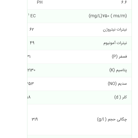
PH 6.6
نیتروژن (N) 22.5
1
(ms/m )
EC (mg/L)750
فسفر (P) 12.5
نیترات نیتروژن 62
کلسیم (C
a
نیترات آمونیوم 49
پتاسیم (K) 25.0
فسفر (P) 31
منیزیم (Mg ) 6.7
پتاسیم (K) 2130
سولفور (S) 15.9
سدیم (NO) 253
سدیم (N
a
کلر ( d) 118
( mg/kg of DM )
آهن ( Fe ) 2153
منگنز (Mu ) 376
چگالی حجم ( g/l) 319