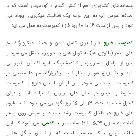
پسماندهای کشاورزی اعم از کلش گندم و کودمرغی است که با
اضافه نمودن آب به این توده یک فعالیت میکروبی ایجاد می
شود و پس از مدت 16 تا 18 روز فاز 1 کمپوست به عمل می آید.
کمپوست قارچ
فاز 1 برای کامل شدن و حذف میکروارگانیسم
های مضر (پاتوژن ها) به تونل های پاستوریزه منتقل می شود و
پس از مراحل پاستوریزه و کاندیشنینگ، آمونیاک آن تغییر می
یابد و با تزریق هوا و بخار آب، میکروارگانیسم ها مفیدی در
کمپوست ایجاد می شود. پس از آن، اسپان قارچ با کمپوست
مخلوط و سپس در سالن های پرورش با شرایط آب و هوای
کنترل شده به مدت 13 الی 15 روز نگهداری می شود تا میسلیوم
های قارچ در داخل کمپوست رشد نمایند و سپس روی بستر
آماده به میزان 5/3 تا 4 سانتیمتر
خاکدهی
می شود که این
خاک، نوعی خاک مناسب است که از اعماق جنگل ها و