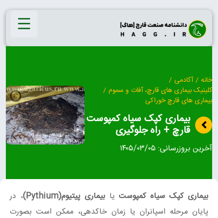
Ski
t
conten
خانه
/
آکادمی
/
کلینیک بیماری‌ های قارچ، آفات و سموم
/
بیماری های قارچ خوراکی
بیماری کپک سیاه کمپوست
قارچ + راه جلوگیری
آخرین بروزرسانی:
۱۴۰۵/۰۳/۰۵
بیماری کپک سیاه کمپوست
یا
بیماری پیتیوم(Pythium)
، در
پایان مرحله اسپانران یا زمان خاکدهی، ممکن است بصورت