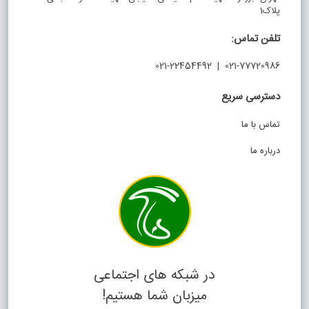
پلاک1
تلفن تماس:
021-77720986 | 021-22454492
دسترسی سریع
تماس با ما
درباره ما
در شبکه های اجتماعی
میزبان شما هستیم!