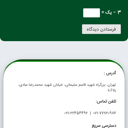
3 − یک =
آدرس :
تهران، بزرگراه شهید قاسم سلیمانی، خیابان شهید محمدرضا عبادی،
پلاک1
تلفن تماس:
021-77720986 | 021-22454492
دسترسی سریع