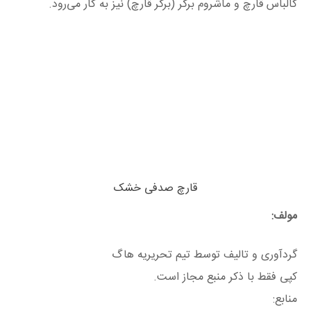
کالباس قارچ و ماشروم برگر (برگر قارچ) نیز به کار می‌رود.
قارچ صدفی خشک
مولف:
گردآوری و تالیف توسط تیم تحریریه هاگ
کپی فقط با ذکر منبع مجاز است.
منابع: