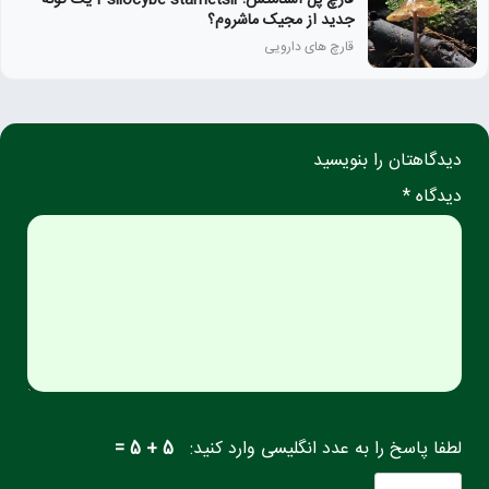
قارچ پل استامتس؛ Psilocybe stametsii یک گونه
جدید از مجیک ماشروم؟
قارچ‌ های دارویی
دیدگاهتان را بنویسید
دیدگاه *
لطفا پاسخ را به عدد انگلیسی وارد کنید:
5 + 5 =