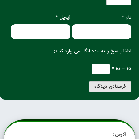
نام *
ایمیل *
لطفا پاسخ را به عدد انگلیسی وارد کنید:
ده − ده =
آدرس :