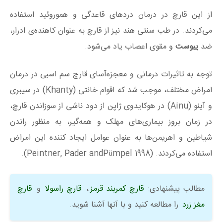
از این قارچ در درمان دردهای قاعدگی و هموروئید استفاده
می‌کردند. در طب سنتی هند نیز از قارچ به عنوان کاهنده‌ی ادرار،
ضد
یبوست
و مقوی اعصاب یاد می‌شود.
توجه به تاثیرات درمانی و معجزه‌آسای قارچ سم اسبی در درمان
امراض مختلف، موجب شد که اقوام خانتی (Khanty) در سیبری
و آینو (Ainu) در هوکایدوی ژاپن از دود ناشی از سوزاندن قارچ،
در زمان بروز بیماری‌های مهلک و همه‌گیر، به منظور راندن
شیاطین و اهریمن‌ها به عنوان عوامل ایجاد کننده این امراض
استفاده می‌کردند. (Peintner, Pader andPümpel 1998).
مطالب پیشنهادی:
قارچ کمربند قرمز
،
قارچ راسولا
و
قارچ
مغز زرد
را مطالعه کنید و با آنها آشنا شوید.