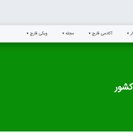
ر
آکادمی قارچ
مجله
ویکی قارچ
کشور