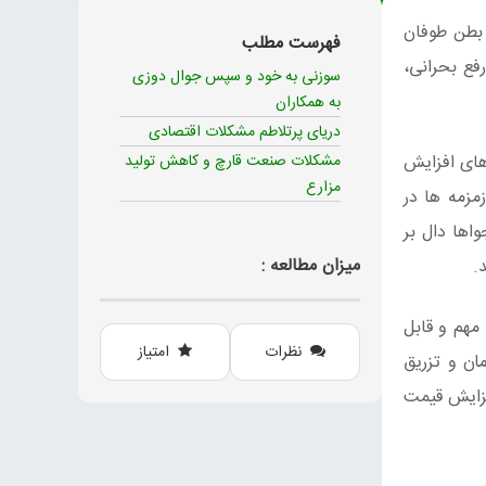
 بطن طوفان
فهرست مطلب
فع بحرانی،
سوزنی به خود و سپس جوال دوزی
به همکاران
دریای پرتلاطم مشکلات اقتصادی
های افزایش
مشکلات صنعت قارچ و کاهش تولید
مزارع
مزمه ها در
دامه این نجواها دال بر
میزان مطالعه :
مهم و قابل
نظرات
امتیاز
لش به میزان محدود در اواخر اردیبهشت ماه از مزارع جنوب کشور با قیمت حدودی 2700 تومان و تزریق
زایش قیمت