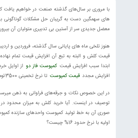
با مروری بر سال‌های گذشته صنعت در خواهیم یافت که
های سهمگین دست به گریبان حل مشکلات گوناگونی با ر
معضل جدیدی سر از آستین بی تدبیری متولیان آن بیرون
هنوز تلخی ماه های پایانی سال گذشته، فروردین و اردیب
قیمت کلش و البته به تبع آن افزایش قیمت تمام نهاده‌ها
ابتدا سبب افزایش قیمت
کمپوست فاز دو
افزایش مجدد
قیمت کمپوست
تا نرخ تخمینی 3500تومان( معادل 20درصد دیگر) باز بدلیل کمبود و گرانی کلش به گوش میرسد.
در این خصوص نکات و جرقه‌های فراوانی به ذهن میرسد ک
صوری آن به خط تولید کمپوست واحدهای سازنده کمپوس
اولیه با نرخ حدود 16% چیست؟