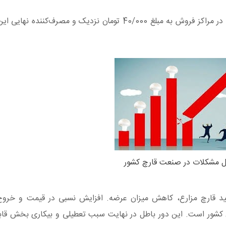
پیش‌بینی میشود با ادامه این روند افزایشی، قیمت قارچ در مراکز فروش به مبلغ 40/000 تومان نزدیک و 
ل مشکلات در صنعت قارچ کشور
ید قارچ مزارع، کاهش میزان عرضه. افزایش نسبی در قیمت و خروج
 کشور است. این دور باطل در نهایت سبب تعطیلی و بیکاری بخش قاب