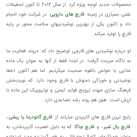
محصولات جدید توجه ویژه کرد. از سال 2012 تا کنون تحقیقات
علمی بسیاری در زمینه
قارچ های دارویی
در شرکت خود انجام
داد و اکنون یکی از بهترین نوشیدنیهای سلامت محور بر پایه
قارچ را تولید میکند.
او درباره نوشیدنی های قارچی توضیح داد که: «روند فعالیت ما
به ناگاه سرعت گرفت. در ابتدا فقط از آنها به عنوان یک ماده
غذایی با خواص بالقوه صحبت میکردیم. اما هم اکنون ده‌ها
نوشیدنی و خوراکی دمنوش با قارچ وجود دارد. که نویدبخش
فرهنگ سازی جهت ترویج فواید ایمنی و نوتروپیک این ماده با
ارزش است. هنوز هم روند رشد تصاعدی دارد.
رایج ترین قارچ های کاربردی عبارتند از:
قارچ گانودرما یا ریشی
،
قارچ یال شیر
، و
قارچ چاگا
که به دلیل اهمیت کاربردشان، به
عنوان خوراکیهای کاملاً تحقیقاتی به طور گسترده مورد استفاده