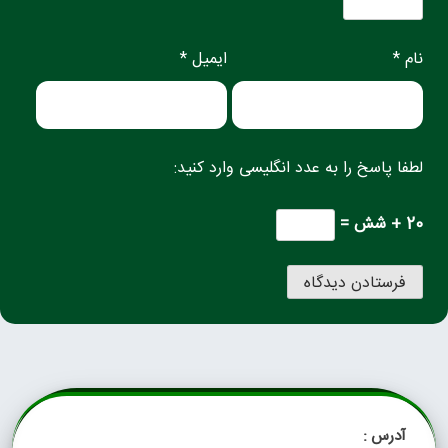
نام *
ایمیل *
لطفا پاسخ را به عدد انگلیسی وارد کنید:
20 + شش =
آدرس :