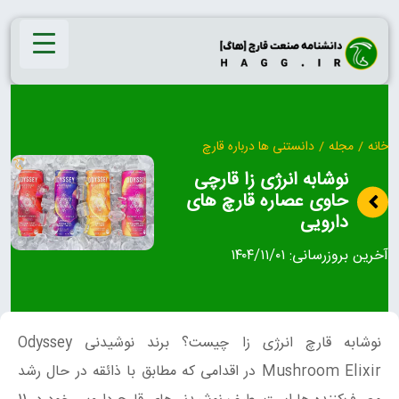
Ski
t
conten
خانه
/
مجله
/
دانستنی ها درباره قارچ
نوشابه انرژی زا قارچی
حاوی عصاره قارچ های
دارویی
آخرین بروزرسانی:
۱۴۰۴/۱۱/۰۱
نوشابه قارچ انرژی زا چیست؟ برند نوشیدنی Odyssey
Mushroom Elixir در اقدامی که مطابق با ذائقه در حال رشد