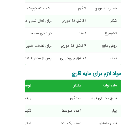
خمیرمایه فوری
۷ گرم
یک بسته کوچک
شکر
۱ قاشق غذاخوری
برای فعال شدن خمیرمایه
تخم‌مرغ
۱ عدد
در دمای محیط
روغن مایع
۴ قاشق غذاخوری
برای لطافت خمیر
نمک
۱ قاشق چای‌خوری
پس از مخلوط شدن مواد اضافه شو
مواد لازم برای مایه قارچ
ماده اولیه
مقدار
توضیح
قارچ دکمه‌ای تازه
۴۰۰ گرم
ورقه‌ای یا نگینی خرد
پیاز
۱ عدد متوسط
نگینی خردشده
فلفل دلمه‌ای
نصف یک عدد
اختیاری