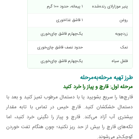
پنیر موزارلای رنده‌شده
۱ پیمانه، حدود ۱۰۰ گرم
پس از خنک شدن
روغن
۱ قاشق غذاخوری
در صورت نیاز
زردچوبه
یک‌چهارم قاشق چای‌خوری
اختیاری
نمک
حدود نصف قاشق چای‌خوری
با توجه به شور
فلفل سیاه
یک‌چهارم قاشق چای‌خوری
قابل تنظیم
طرز تهیه مرحله‌به‌مرحله
مرحله اول: قارچ و پیاز را خرد کنید
قارچ‌ها را سریع بشویید یا با دستمال مرطوب تمیز کنید و بعد با
دستمال خشکشان کنید. قارچ خیس در تماس با تابه مقدار
بیشتری آب آزاد می‌کند. قارچ و پیاز را نگینی خرد کنید، اما
تکه‌های قارچ را بیش از حد ریز نکنید؛ چون هنگام تفت خوردن
کوچک‌تر می‌شوند.