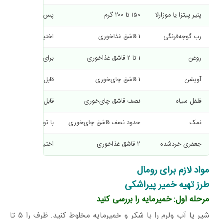
پنیر پیتزا یا موزارلا
۱۵۰ تا ۲۰۰ گرم
پس از سرد شدن قارچ
رب گوجه‌فرنگی
۱ قاشق غذاخوری
اختیاری
روغن
۱ تا ۲ قاشق غذاخوری
برای تفت دادن
آویشن
۱ قاشق چای‌خوری
قابل تنظیم
فلفل سیاه
نصف قاشق چای‌خوری
قابل تنظیم
نمک
حدود نصف قاشق چای‌خوری
با توجه به شوری پنیر
جعفری خردشده
۲ قاشق غذاخوری
اختیاری
مواد لازم برای رومال
طرز تهیه خمیر پیراشکی
مرحله اول: خمیرمایه را بررسی کنید
شیر یا آب ولرم را با شکر و خمیرمایه مخلوط کنید. ظرف را ۵ تا