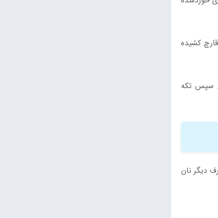
ای خوردشده
قارچ کشیده
د. سپس تکه
رف دیگر نان