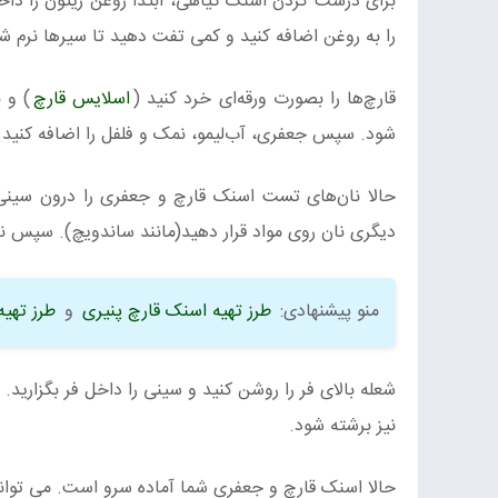
برای درست کردن اسنک گیاهی، ابتدا روغن زیتون را داخل
را به روغن اضافه کنید و کمی تفت دهید تا سیرها نرم ش
قارچ‌ها را بصورت ورقه‌ای خرد کنید (
اسلایس قارچ
) و 
شود. سپس جعفری، آب‌لیمو، نمک و فلفل را اضافه کنید. پ
حالا نان‌های تست اسنک قارچ و جعفری را درون سینی 
دیگری نان روی مواد قرار دهید(مانند ساندویچ). سپس نا
منو پیشنهادی:
طرز تهیه اسنک قارچ پنیری
و
طرز تهی
شعله بالای فر را روشن کنید و سینی را داخل فر بگزارید.
نیز برشته شود.
حالا اسنک قارچ و جعفری شما آماده سرو است. می توانی