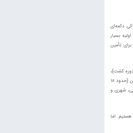
کی دکمه‌ای
ولیه بسیار
برای تأمین
فزایش تعداد دوره کشت)،
امکان تولید واقعاً ارگانیک (بدون استفاده از کود یا سم حیوانی و شیمیایی)، عدم نیاز به خاک پوششی، راندمان مصرف آب پایین (حدود ۱۸
یی، شهری و
هستیم. اما