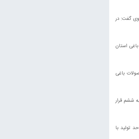
وی گفت: در
ه محصولات باغی استان
ن است متعلق به محصولات باغی
ه ششم قرار
کشت تولید قارچ استان ۴۹ هکتار است. سپس خاطرنشان کرد: تا پایان سال ۱۳۹۹، در حدود ۳۱۲ واحد تولید با