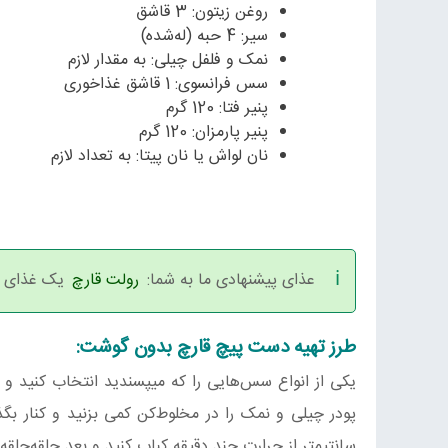
روغن زیتون: 3 قاشق
سیر: 4 حبه (له‌شده)
نمک و فلفل چیلی: به مقدار لازم
سس فرانسوی: 1 قاشق غذاخوری
پنیر فتا: 120 گرم
پنیر پارمزان: 120 گرم
نان لواش یا نان پیتا: به تعداد لازم
عذای پیشنهادی ما به شما:
رولت قارچ
یک غذای گ
طرز تهیه دست پیچ قارچ بدون گوشت:
یکی از انواع سس‌هایی را که میپسندید انتخاب کنید و ب
سانتیمتر از حرارت چند دقیقه کباب کنید و بعد حلقه‌حلقه 