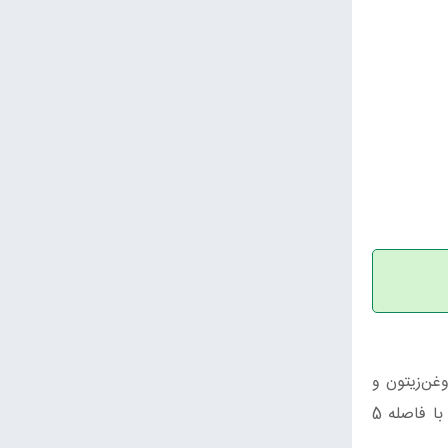
غن‌زیتون و
پودر چیلی و نمک را در مخلوط‌کن کمی بزنید و کنار بگذارید. اسفناج‌ها را در یک قاشق سس خیس کنید. قارچ‌ها را در توری با فاصله 5