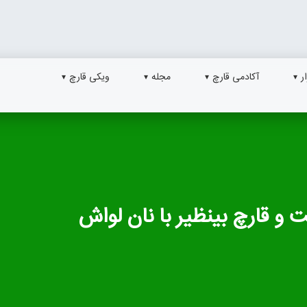
ر
آکادمی قارچ
مجله
ویکی قارچ
و قارچ بینظیر با نان لواش