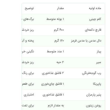
ماده اولیه
مقدار
توضیح
کلم چینی
۱ بوته متوسط
برگ‌های سالم و انعطاف‌پذیر
قارچ دکمه‌ای
۴۰۰ گرم
ریز خردشده
دال عدس یا عدس قرمز
۱۲۰ گرم
پخته و آبکش‌شده
پیاز
۱ عدد متوسط
نگینی خردشده
سیر
۲ حبه
ریز خردشده
رب گوجه‌فرنگی
۲ قاشق غذاخوری
برای رنگ و طعم
پاپریکا
۱ قاشق چای‌خوری
برای طعم متعادل
پنیر پارمزان
۱ قاشق غذاخوری
اختیاری
روغن زیتون
به مقدار لازم
برای تفت و پخت