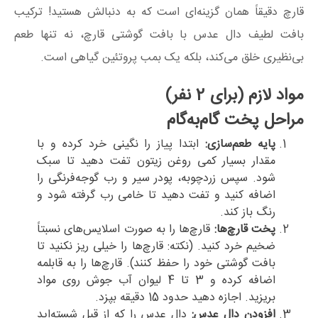
قارچ دقیقاً همان گزینه‌ای است که به دنبالش هستید! ترکیب
بافت لطیف دال عدس با بافت گوشتی قارچ، نه تنها طعم
بی‌نظیری خلق می‌کند، بلکه یک بمب پروتئین گیاهی است.
مواد لازم (برای
2
نفر)
مراحل پخت گام‌به‌گام
پایه طعم‌سازی:
ابتدا پیاز را نگینی خرد کرده و با
مقدار بسیار کمی روغن زیتون تفت دهید تا سبک
شود. سپس زردچوبه، پودر سیر و رب گوجه‌فرنگی را
اضافه کنید و تفت دهید تا خامی رب گرفته شود و
رنگ باز کند.
پخت قارچ‌ها:
قارچ‌ها را به صورت اسلایس‌های نسبتاً
ضخیم خرد کنید. (نکته: قارچ‌ها را خیلی ریز نکنید تا
بافت گوشتی خود را حفظ کنند). قارچ‌ها را به قابلمه
اضافه کرده و
3
تا
4
لیوان آب جوش روی مواد
بریزید. اجازه دهید حدود
15
دقیقه بپزد.
افزودن دال عدس:
دال عدس را که از قبل شسته‌اید