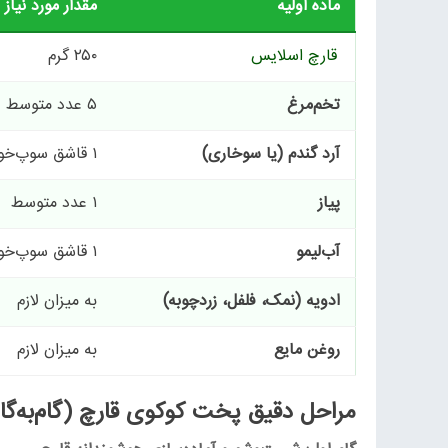
ماده اولیه
مقدار مورد نیاز
قارچ اسلایس
۲۵۰ گرم
تخم‌مرغ
۵ عدد متوسط
آرد گندم (یا سوخاری)
۱ قاشق سوپ‌خوری
پیاز
۱ عدد متوسط
آب‌لیمو
۱ قاشق سوپ‌خوری
ادویه (نمک، فلفل، زردچوبه)
به میزان لازم
روغن مایع
به میزان لازم
مراحل دقیق پخت کوکوی قارچ (گام‌به‌گا