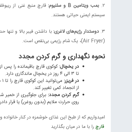
۲.
بمب ویتامین B و سلنیوم:
قارچ منبع غنی از ریبوف
سیستم ایمنی حیاتی هستند.
۳.
دوستدار رژیم‌های لاغری:
(Air Fryer)، یک شام رژیمی بی‌نقص است.
نحوه نگهداری و گرم کردن مجدد
در یخچال:
تا ۳ الی ۴ روز در یخچال ماندگاری دارد.
در فریزر:
می
از انجماد کمی تغییر کند.
گرم کردن مجدد:
برای جلوگیری از خمیر شدن
روی حرارت ملایم (بدون روغن) یا قرار دادن در توستر/فر به مدت ۵ 
.امیدواریم که از طبخ این غذای خوشمزه در کنار خانواده و
قارچ
را با ما در میان بگذارید