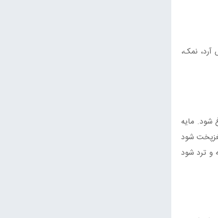
پس آرد، نمک،
 شود. مایه
مغزپخت شود
ته و ترد شود