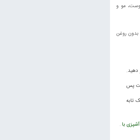
پوست، مو و
سرخ‌کن بدون روغن
ل، در یک ظرف دردار و هواگیری‌شده (Air-tight) قرار دهید.
ن است پس
ک تابه
شپزی با