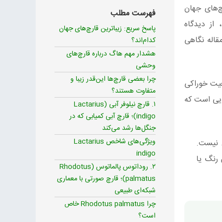
چ‌های جهان
فهرست مطلب
 از دیدگاه
پاسخ سریع: زیباترین قارچ‌های جهان
قاله نگاهی
کدام‌اند؟
هشدار مهم هاگ درباره قارچ‌های
وحشی
چرا بعضی قارچ‌ها این‌قدر زیبا و
و وضعیت خوراکی
متفاوت هستند؟
ایی است که
۱. قارچ نیلوفر آبی (Lactarius
indigo)؛ قارچ آبی کمیابی که در
جنگل‌ها رشد می‌کند
ویژگی‌های شاخص Lactarius
 نیست.
indigo
 رنگ یا
۲. روداتوس پالماتوس (Rhodotus
palmatus)؛ قارچ صورتی با معماری
شبکه‌ای طبیعی
چرا Rhodotus palmatus خاص
است؟