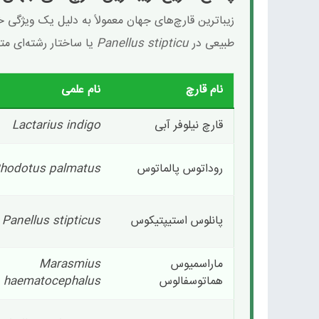
زیباترین قارچ‌های جهان معمولاً به دلیل یک ویژگی
طبیعی در
Panellus stipticu
یا ساختار رشته‌ای م
نام قارچ
نام علمی
قارچ نیلوفر آبی
Lactarius indigo
روداتوس پالماتوس
hodotus palmatus
پانلوس استیپتیکوس
Panellus stipticus
ماراسمیوس
Marasmius
هماتوسفالوس
haematocephalus