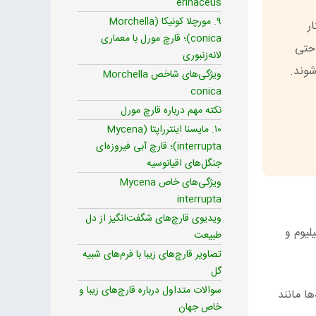
erinaceus
۹. مورچلا کونیکا (Morchella
ر
conica)؛ قارچ مورل با معماری
 حتی
لانه‌زنبوری
شوند.
ویژگی‌های شاخص Morchella
conica
نکته مهم درباره قارچ مورل
۱۰. مایسنا اینترراپتا (Mycena
interrupta)؛ قارچ آبی فیروزه‌ای
جنگل‌های اقیانوسیه
ویژگی‌های خاص Mycena
interrupta
ویدیوی قارچ‌های شگفت‌انگیز از دل
لیوم و
طبیعت
تصاویر قارچ‌های زیبا با فرم‌های شبیه
گل
سوالات متداول درباره قارچ‌های زیبا و
ها مانند
خاص جهان