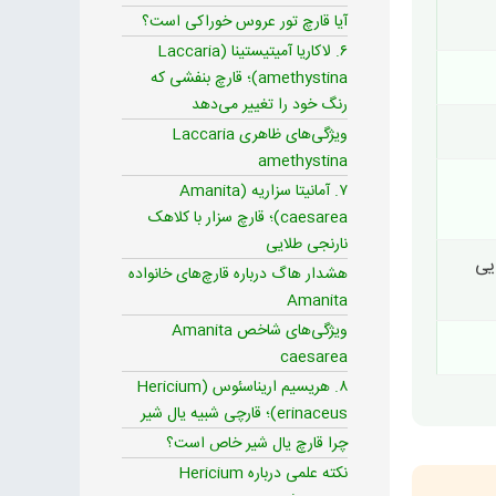
آیا قارچ تور عروس خوراکی است؟
۶. لاکاریا آمیتیستینا (Laccaria
amethystina)؛ قارچ بنفشی که
رنگ خود را تغییر می‌دهد
ویژگی‌های ظاهری Laccaria
amethystina
۷. آمانیتا سزاریه (Amanita
caesarea)؛ قارچ سزار با کلاهک
نارنجی طلایی
یی
هشدار هاگ درباره قارچ‌های خانواده
Amanita
ویژگی‌های شاخص Amanita
caesarea
۸. هریسیم اریناسئوس (Hericium
erinaceus)؛ قارچی شبیه یال شیر
چرا قارچ یال شیر خاص است؟
نکته علمی درباره Hericium