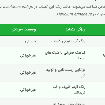
 خاص شناخته می‌شوند؛ مانند رنگ آبی کمیاب در
Lactarius indigo
، ن
تفاوت در
Hericium erinaceus
.
ویژگی متمایز
وضعیت خوراکی
رنگ آبی طبیعی کمیاب
خوراکی
کلاهک صورتی با شبکه‌های
R
غیرخوراکی
سفید
توانایی زیست‌تابی و تولید
غیرخوراکی
نور
رنگ قرمز ظریف و فرم
غیرخوراکی
گل‌مانند
ساختار توری سفید زیر