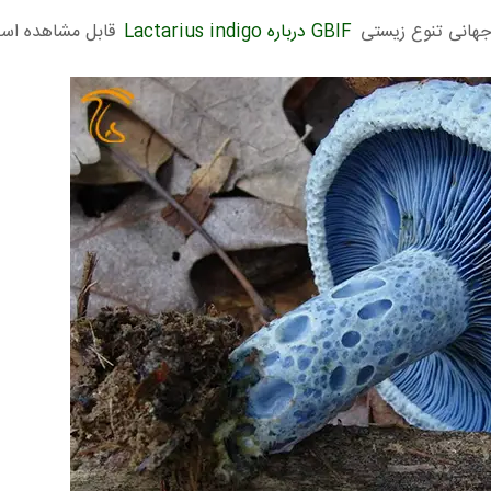
 جهانی تنوع زیستی
GBIF درباره Lactarius indigo
قابل مشاهده اس