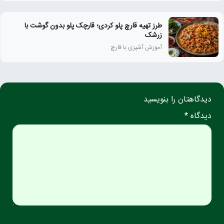
طرز تهیه قارچ پلو کردی؛ قارچک پلو بدون گوشت با
زرشک
آموزش آشپزی با قارچ
دیدگاهتان را بنویسید
دیدگاه *