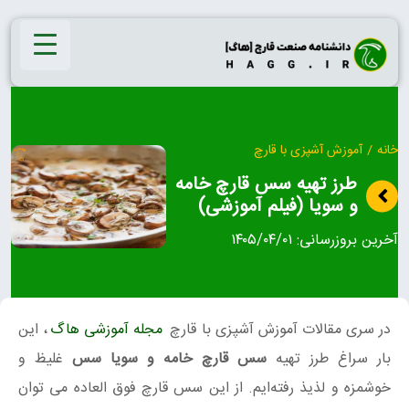
Ski
t
conten
خانه
/
آموزش آشپزی با قارچ
طرز تهیه سس قارچ خامه
و سویا (فیلم آموزشی)
آخرین بروزرسانی:
۱۴۰۵/۰۴/۰۱
در سری مقالات آموزش آشپزی با قارچ
مجله آموزشی هاگ
، این
بار سراغ طرز تهیه
سس قارچ خامه و سویا سس
غلیظ و
خوشمزه و لذیذ رفته‌ایم. از این سس قارچ فوق العاده می توان