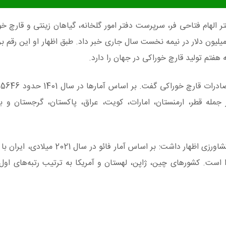
ل، دکتر الهام فتاحی فر، سرپرست دفتر امور گلخانه، گیاهان زینتی و قارچ خ
 ارزش 2.1 میلیون دلار در نیمه نخست سال جاری خبر داد. طبق اظهار او این رقم 
هفتم تولید قارچ خوراکی در جهان را دارد.
ال
کشورهای هدف از جمله قطر، ارمنستان، امارات، کویت، عراق، پاکستان، گرجستان 
سرپرست دفتر امور گلخانه و قارچ خوراکی وزارت جهاد کشاورزی اظهار داشت: بر اسا
را است. کشورهای چین، ژاپن، لهستان و آمریکا به ترتیب رتبه‌های اول 