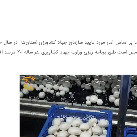
176111 تن قارچ خوراکی در سطح 896 هکتار تولید شد. مقرر