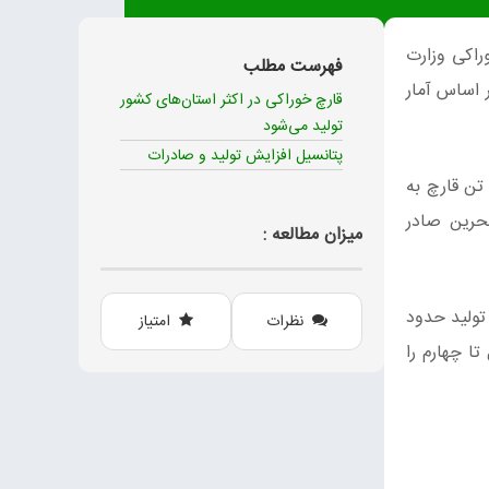
وراکی وزارت
فهرست مطلب
بر اساس آمار
قارچ خوراکی در اکثر استان‌های کشور
تولید می‌شود
پتانسیل افزایش تولید و صادرات
هام فتاحی فر درباره وضعیت تولید، سطح زیرکشت و صادرات قارچ خوراکی گفت. بر اساس آمارها در سال 1401 حدود 5646 تن قارچ به
و بحرین صادر
میزان مطالعه :
س آمار فائو در سال 2021 میلادی، ایران با تولید حدود
نظرات
امتیاز
تا چهارم را