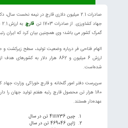
صادرات 2.1 میلیون دلاری قارچ در نیمه نخست سا
جهاد کشاورزی. از صادرات 1703 تن
قارچ
به
گمرک کشور می باشد؛ وی همچنین بیان کرد که ایران رتبه 
ارزش 6 میلیون و 862 هزار دلار به 
شده‌است.
180 هزار تن محصول قارچ رتبه هفتم تولید جهان را دا
عهده‌دار هستند.
چین 4111736 تن در سال
ژاپن 469046 تن در سال