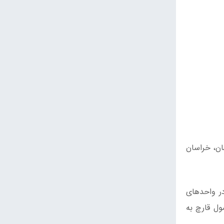
ان، خراسان
در واحدهای
 قارچ خوراکی کشور. سالانه بین 5 تا 6 هزار تن (حدود 5%) محصول قارچ به