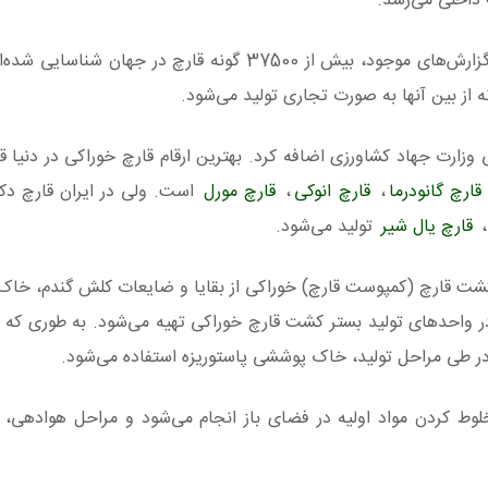
داخلی می‌رسد.
وی درباره انواع ارقام قارچ در جهان و ایران افزود: طبق گزارش‌های موجود، بیش از 37500 گونه قارچ 
وزارت جهاد کشاورزی اضافه کرد. بهترین ارقام قارچ خوراکی در دنیا قا
قارچ گانودرما
،
قارچ انوکی
،
قارچ مورل
است. ولی در ایران قارچ دکم
،
قارچ یال شیر
تولید می‌شود.
شت قارچ (کمپوست قارچ) خوراکی از بقایا و ضایعات کلش گندم، خاک 
ر واحدهای تولید بستر کشت قارچ خوراکی تهیه می‌شود. به طوری که 
، در طی مراحل تولید، خاک پوششی پاستوریزه استفاده می‌شود.
مخلوط کردن مواد اولیه در فضای باز انجام می‌شود و مراحل هوادهی، پ