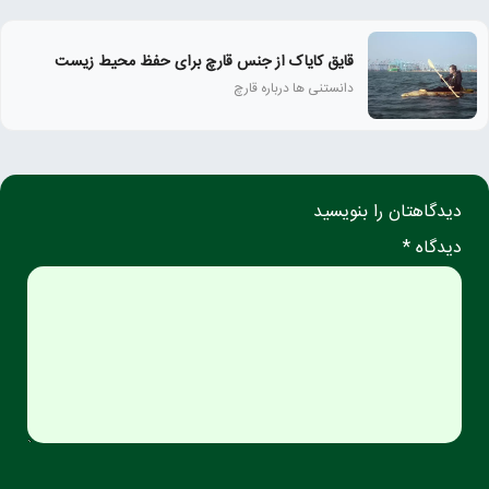
قایق کایاک از جنس قارچ برای حفظ محیط زیست
دانستنی ها درباره قارچ
دیدگاهتان را بنویسید
دیدگاه *