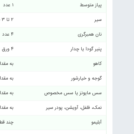
پیاز متوسط
۱ عدد
سیر
۲ تا ۳ حبه
نان همبرگری
۴ عدد
پنیر گودا یا چدار
۴ ورق
کاهو
به مقدار
گوجه و خیارشور
به مقدار
سس مایونز یا سس مخصوص
به مقدار
نمک، فلفل، آویشن، پودر سیر
به مقدار
آبلیمو
چند قطر