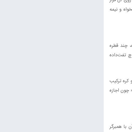
وی آن قرار
خواه و نیمه
ری خیارشور رنده‌شده، چند قطره
 در سس، می‌توان ۱ قاشق غذاخوری قارچ تفت‌داده
 کره ترکیب
 چون اجازه
 با همبرگر