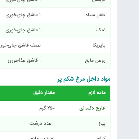
فلفل سیاه
۱ قاشق چای‌خوری
نمک
۱ قاشق چای‌خوری
پاپریکا
نصف قاشق چای‌خور
روغن مایع
۱ قاشق غذاخوری
مواد داخل مرغ شکم پر
ماده لازم
مقدار دقیق
قارچ دکمه‌ای
۲۵۰ گرم
پیاز
۱ عدد درشت
کرفس
نصف پیمانه