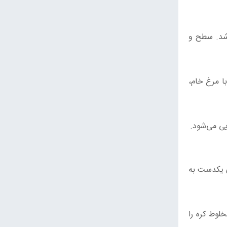
اشد. سطح و
ا مرغ خام،
یی می‌شود.
ی یکدست به
لوط کره را