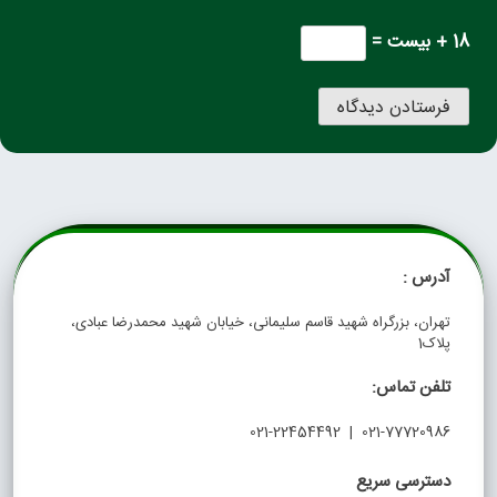
18 + بیست =
آدرس :
تهران، بزرگراه شهید قاسم سلیمانی، خیابان شهید محمدرضا عبادی،
پلاک1
تلفن تماس:
021-77720986 | 021-22454492
دسترسی سریع