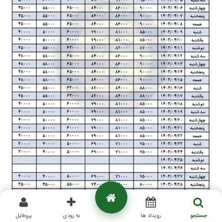
جستجو
رویداد ها
به زودی
پروفایل