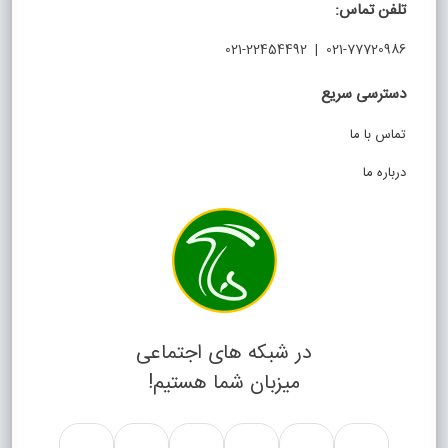
تلفن تماس:
021-77720986 | 021-22454492
دسترسی سریع
تماس با ما
درباره ما
در شبکه های اجتماعی
میزبان شما هستیم!