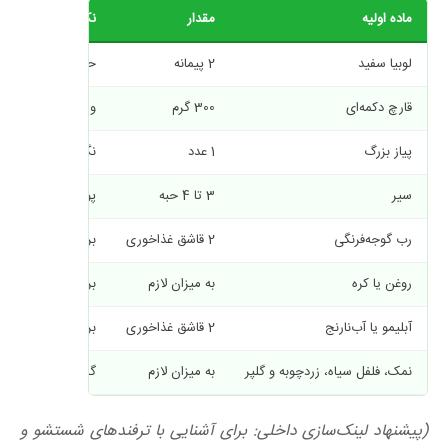
ماده اولیه
مقدار
نکته کاربردی
لوبیا سفید
2
پیمانه
حتماً از شب قبل 
قارچ دکمه‌ای
300
گرم
ورقه‌ای خرد شده (ن
پیاز بزرگ
1
عدد
نگینی خرد شده
سیر
3
تا
4
حبه
پوره یا ریز خرد شد
رب گوجه‌فرنگی
2
قاشق غذاخوری
برای رنگ و لعاب به
روغن یا کره
به میزان لازم
برای تفت دادن
آبلیمو یا آب‌نارنج
2
قاشق غذاخوری
برای تنظیم چاشنی
نمک، فلفل سیاه، زردچوبه و گلپر
به میزان لازم
گلپر راز خوشمزگی
(پیشنهاد لینک‌سازی داخلی: برای آشنایی با ترفندهای شستشو و