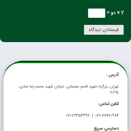
2 × دو =
آدرس :
تهران، بزرگراه شهید قاسم سلیمانی، خیابان شهید محمدرضا عبادی،
پلاک1
تلفن تماس:
021-77720986 | 021-22454492
دسترسی سریع