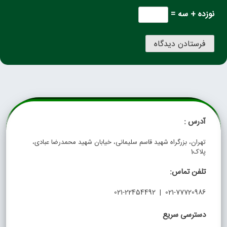
نوزده + سه =
آدرس :
تهران، بزرگراه شهید قاسم سلیمانی، خیابان شهید محمدرضا عبادی،
پلاک1
تلفن تماس:
021-77720986 | 021-22454492
دسترسی سریع