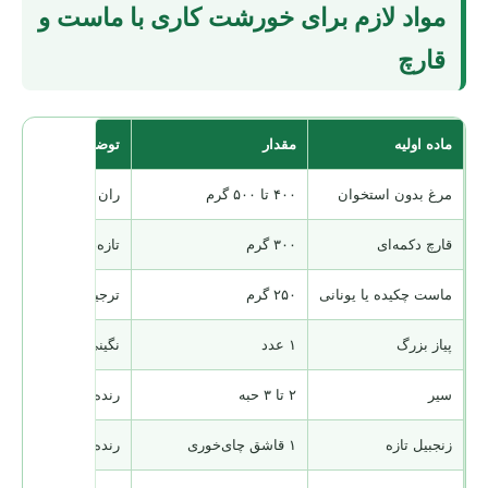
مواد لازم برای خورشت کاری با ماست و
قارچ
ماده اولیه
مقدار
توضیح
مرغ بدون استخوان
۴۰۰ تا ۵۰۰ گرم
ران بدون پوست آبدا
قارچ دکمه‌ای
۳۰۰ گرم
تازه، سفت و بدون 
ماست چکیده یا یونانی
۲۵۰ گرم
ترجیحاً پرچرب و هم‌
پیاز بزرگ
۱ عدد
نگینی ریز
سیر
۲ تا ۳ حبه
رنده یا ریز خردشده
زنجبیل تازه
۱ قاشق چای‌خوری
رنده‌شده؛ اختیاری