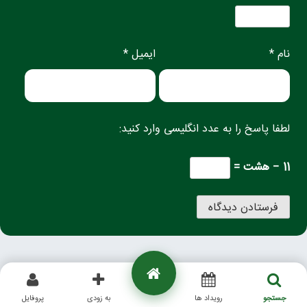
نام *
ایمیل *
لطفا پاسخ را به عدد انگلیسی وارد کنید:
11 − هشت =
جستجو
رویداد ها
به زودی
پروفایل