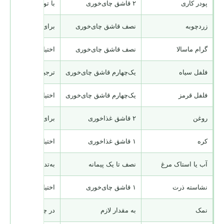
پودر کاری
۲ قاشق چای‌خوری
با توجه به تندی ادوی
زردچوبه
نصف قاشق چای‌خوری
برای رنگ و عطر
گرام ماسالا
نصف قاشق چای‌خوری
اختیاری؛ در پایان پخ
فلفل سیاه
یک‌چهارم قاشق چای‌خوری
ترجیحاً تازه آسیاب‌ش
فلفل قرمز
یک‌چهارم قاشق چای‌خوری
اختیاری
روغن
۲ قاشق غذاخوری
برای پیاز، مرغ و قارچ
کره
۱ قاشق غذاخوری
اختیاری؛ برای عطر ق
آب یا استاک مرغ
نصف تا یک پیمانه
به‌تدریج اضافه شود
نشاسته ذرت
۱ قاشق چای‌خوری
اختیاری؛ برای ماست
نمک
به مقدار لازم
در چند مرحله تنظیم