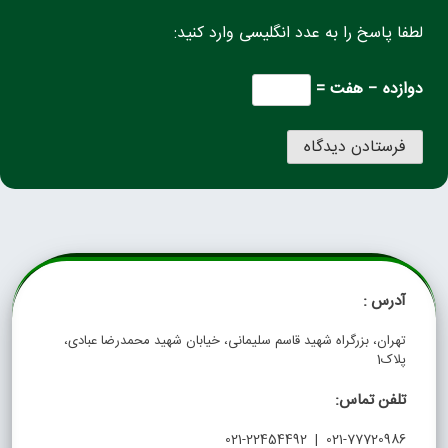
لطفا پاسخ را به عدد انگلیسی وارد کنید:
دوازده − هفت =
آدرس :
تهران، بزرگراه شهید قاسم سلیمانی، خیابان شهید محمدرضا عبادی،
پلاک1
تلفن تماس:
021-77720986 | 021-22454492